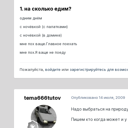
1. на сколько едим?
одним днём
с ночёвкой (с палатками)
с ночёвкой (в домике)
мне пох ваще.Главное поехать
мне пох.Я ваще не поеду
Пожалуйста,
войдите
или
зарегистрируйтесь
для возмож
tema666tutov
Опубликовано
14 июля, 2009
Надо выбраться на природу
Пишем кто когда может и у 