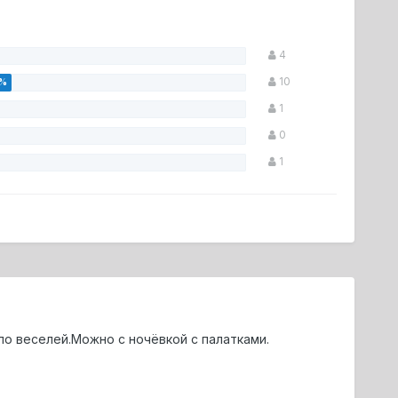
4
10
1
0
1
о веселей.Можно с ночёвкой с палатками.