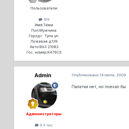
Пользователи
169
Имя:
Тёма
Пол:
Мужчина
Город:
г. Тула ул.
Ложевая д.139
Авто:
ВАЗ 21083
Гос. номер:
К476СЕ
Admin
Опубликовано
14 июля, 2009
Палатки нет, но поехал бы
Администраторы
9.4 тыс