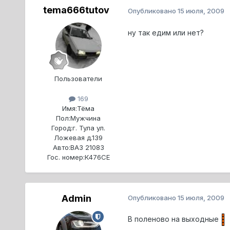
tema666tutov
Опубликовано
15 июля, 2009
ну так едим или нет?
Пользователи
169
Имя:
Тёма
Пол:
Мужчина
Город:
г. Тула ул.
Ложевая д.139
Авто:
ВАЗ 21083
Гос. номер:
К476СЕ
Admin
Опубликовано
15 июля, 2009
В поленово на выходные