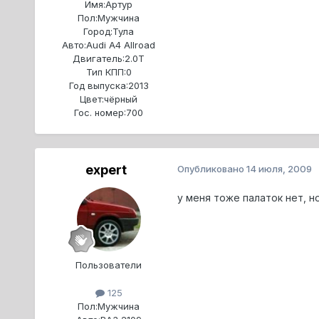
Имя:
Артур
Пол:
Мужчина
Город:
Тула
Авто:
Audi A4 Allroad
Двигатель:
2.0T
Тип КПП:
0
Год выпуска:
2013
Цвет:
чёрный
Гос. номер:
700
expert
Опубликовано
14 июля, 2009
у меня тоже палаток нет, н
Пользователи
125
Пол:
Мужчина