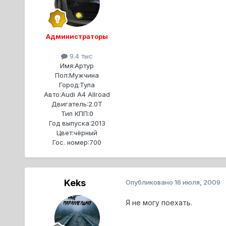
Администраторы
9.4 тыс
Имя:
Артур
Пол:
Мужчина
Город:
Тула
Авто:
Audi A4 Allroad
Двигатель:
2.0T
Тип КПП:
0
Год выпуска:
2013
Цвет:
чёрный
Гос. номер:
700
Keks
Опубликовано
16 июля, 2009
Я не могу поехать.