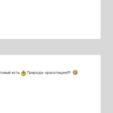
отовый есть
Природа- красотищее!!!!