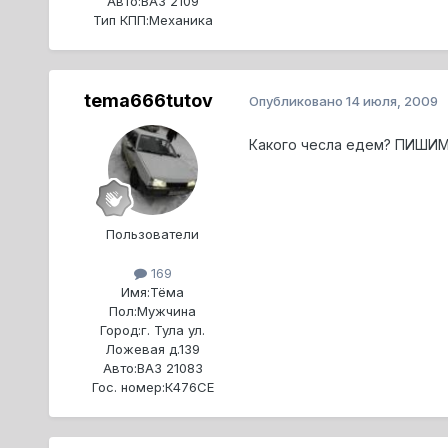
Авто:
ВАЗ 2109
Тип КПП:
Механика
tema666tutov
Опубликовано
14 июля, 2009
Какого чесла едем? ПИШИ
Пользователи
169
Имя:
Тёма
Пол:
Мужчина
Город:
г. Тула ул.
Ложевая д.139
Авто:
ВАЗ 21083
Гос. номер:
К476СЕ