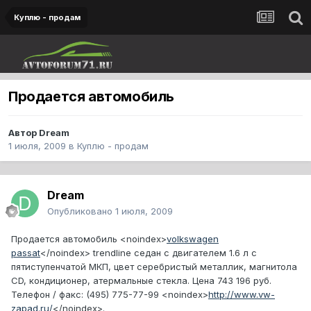
Куплю - продам
Продается автомобиль
Автор
Dream
1 июля, 2009
в
Куплю - продам
Dream
Опубликовано
1 июля, 2009
Продается автомобиль
<noindex>
volkswagen
passat
</noindex>
trendline седан с двигателем 1.6 л c
пятиступенчатой МКП, цвет серебристый металлик, магнитола
CD, кондиционер, атермальные стекла. Цена 743 196 руб.
Телефон / факс: (495) 775-77-99
<noindex>
http://www.vw-
zapad.ru/
</noindex>
.