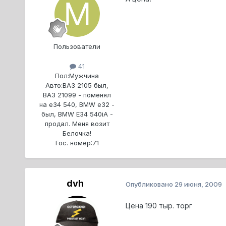
Пользователи
41
Пол:
Мужчина
Авто:
ВАЗ 2105 был,
ВАЗ 21099 - поменял
на e34 540, BMW e32 -
был, BMW E34 540iA -
продал. Меня возит
Белочка!
Гос. номер:
71
dvh
Опубликовано
29 июня, 2009
Цена 190 тыр. торг