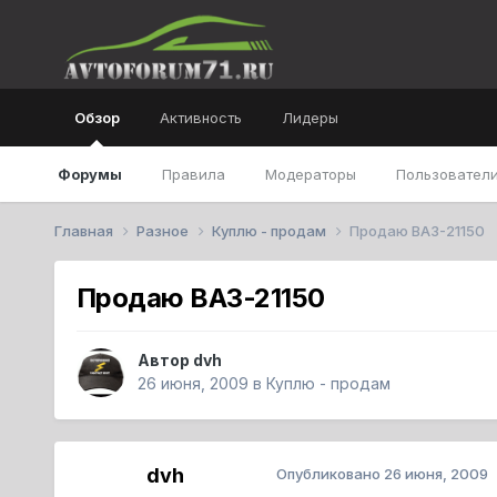
Обзор
Активность
Лидеры
Форумы
Правила
Модераторы
Пользователи
Главная
Разное
Куплю - продам
Продаю ВАЗ-21150
Продаю ВАЗ-21150
Автор
dvh
26 июня, 2009
в
Куплю - продам
dvh
Опубликовано
26 июня, 2009