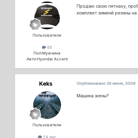
Продаю свою пятнаху, пробе
комплект зименй резины на
Пользователи
65
Пол:
Мужчина
Авто:
Hyundai Accent
Keks
Опубликовано
26 июня, 2009
Машина жены?
Пользователи
1.9 тыс